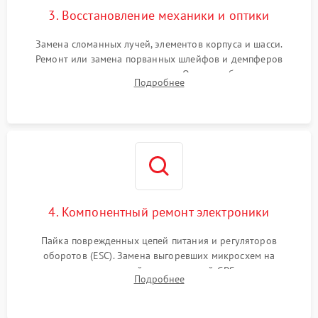
3. Восстановление механики и оптики
Замена сломанных лучей, элементов корпуса и шасси.
Ремонт или замена порванных шлейфов и демпферов
трехосевого подвеса камеры. Очистка объектива,
Подробнее
восстановление механизма фокусировки. Установка новых
пропеллеров.
4. Компонентный ремонт электроники
Пайка поврежденных цепей питания и регуляторов
оборотов (ESC). Замена выгоревших микросхем на
материнской плате, модулей GPS
Подробнее