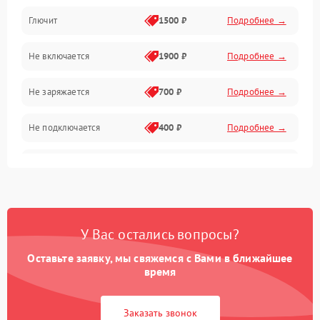
Камера и подвес
Глючит
1500 ₽
Подробнее →
Механические повреждения
Не включается
1900 ₽
Подробнее →
Программные сбои
Не заряжается
700 ₽
Подробнее →
Связь и телеметрия
Не подключается
400 ₽
Подробнее →
Температурные и внешние факторы
Нет изображения
2300 ₽
Подробнее →
Пропеллеры
Камеры
У Вас остались вопросы?
Оставьте заявку, мы свяжемся с Вами в ближайшее
время
Заказать звонок