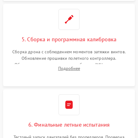
5. Сборка и программная калибровка
Сборка дрона с соблюдением моментов затяжки винтов.
Обновление прошивки полетного контроллера.
Обязательная программная калибровка IMU-сенсоров,
Подробнее
компаса, датчиков позиционирования и горизонта подвеса
камеры.
6. Финальные летные испытания
Тестовый запуск двигателей без пропеллеров. Проверка