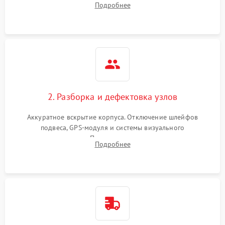
Подробнее
полетное ПО для определения характера неисправности.
2. Разборка и дефектовка узлов
Аккуратное вскрытие корпуса. Отключение шлейфов
подвеса, GPS-модуля и системы визуального
позиционирования. Проверка полетного контроллера,
Подробнее
регуляторов оборотов (ESC) и бесколлекторных моторов на
короткое замыкание.