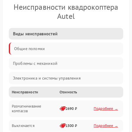
Неисправности квадрокоптера
Autel
Виды неисправностей
Общие поломки
Проблемы с механикой
Электроника и системы управления
Неисправности
Стоимость
Проблемы с сигналом
Размагничивание
Двигатели и силовая установка
2690 ₽
Подробнее →
компасов
ESC и питание
Выключается
1500 ₽
Подробнее →