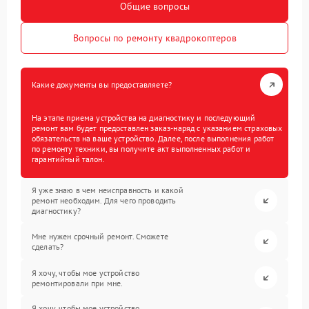
Общие вопросы
Вопросы по ремонту квадрокоптеров
Какие документы вы предоставляете?
На этапе приема устройства на диагностику и последующий
ремонт вам будет предоставлен заказ-наряд с указанием страховых
обязательств на ваше устройство. Далее, после выполнения работ
по ремонту техники, вы получите акт выполненных работ и
гарантийный талон.
Я уже знаю в чем неисправность и какой
ремонт необходим. Для чего проводить
диагностику?
Мне нужен срочный ремонт. Сможете
сделать?
Я хочу, чтобы мое устройство
ремонтировали при мне.
Я хочу, чтобы мое устройство