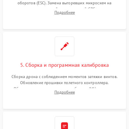
оборотов (ESC). Замена выгоревших микросхем на
материнской плате, модулей GPS
Подробнее
5. Сборка и программная калибровка
Сборка дрона с соблюдением моментов затяжки винтов.
Обновление прошивки полетного контроллера.
Обязательная программная калибровка IMU-сенсоров,
Подробнее
компаса, датчиков позиционирования и горизонта подвеса
камеры.