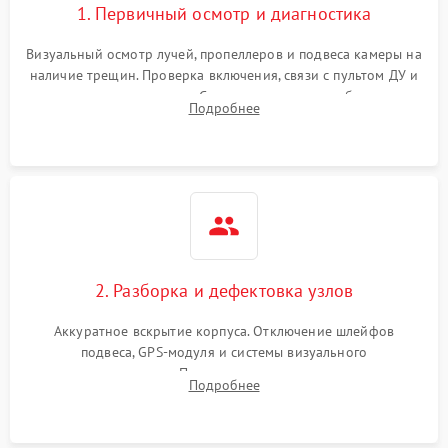
1. Первичный осмотр и диагностика
Визуальный осмотр лучей, пропеллеров и подвеса камеры на
наличие трещин. Проверка включения, связи с пультом ДУ и
передачи видеосигнала. Считывание логов ошибок через
Подробнее
полетное ПО для определения характера неисправности.
2. Разборка и дефектовка узлов
Аккуратное вскрытие корпуса. Отключение шлейфов
подвеса, GPS-модуля и системы визуального
позиционирования. Проверка полетного контроллера,
Подробнее
регуляторов оборотов (ESC) и бесколлекторных моторов на
короткое замыкание.