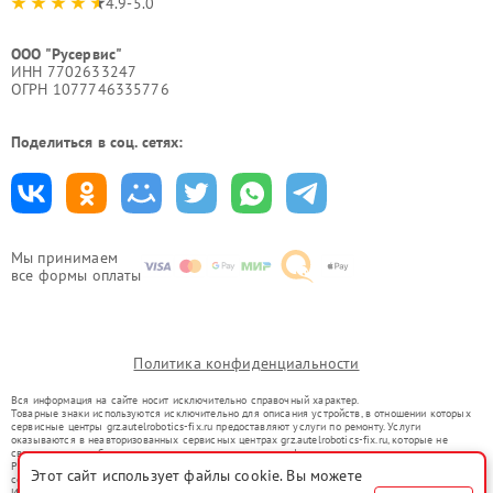
4.9-5.0
ООО "Русервис"
ИНН 7702633247
ОГРН 1077746335776
Поделиться в соц. сетях:
Мы принимаем
все формы оплаты
Политика конфиденциальности
Вся информация на сайте носит исключительно справочный характер.
Товарные знаки используются исключительно для описания устройств, в отношении которых
сервисные центры grz.autelrobotics-fix.ru предоставляют услуги по ремонту. Услуги
оказываются в неавторизованных сервисных центрах grz.autelrobotics-fix.ru, которые не
связаны с правообладателями товарных знаков или их официальными представителями.
Ремонт осуществляется для устройств, уже введенных в гражданский оборот в соответствии
Этот сайт использует файлы cookie. Вы можете
со статьей 1487 ГК РФ.
Использование товарных знаков не преследует цели индивидуализации услуг или введения