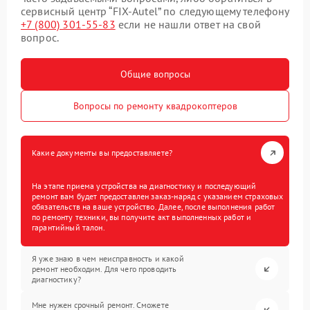
сервисный центр “FIX-Autel” по следующему телефону
+7 (800) 301-55-83
если не нашли ответ на свой
вопрос.
Общие вопросы
Вопросы по ремонту квадрокоптеров
Какие документы вы предоставляете?
На этапе приема устройства на диагностику и последующий
ремонт вам будет предоставлен заказ-наряд с указанием страховых
обязательств на ваше устройство. Далее, после выполнения работ
по ремонту техники, вы получите акт выполненных работ и
гарантийный талон.
Я уже знаю в чем неисправность и какой
ремонт необходим. Для чего проводить
диагностику?
Мне нужен срочный ремонт. Сможете