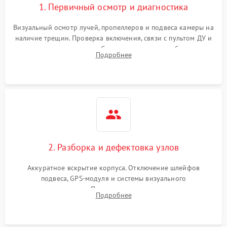
1. Первичный осмотр и диагностика
Визуальный осмотр лучей, пропеллеров и подвеса камеры на
наличие трещин. Проверка включения, связи с пультом ДУ и
передачи видеосигнала. Считывание логов ошибок через
Подробнее
полетное ПО для определения характера неисправности.
2. Разборка и дефектовка узлов
Аккуратное вскрытие корпуса. Отключение шлейфов
подвеса, GPS-модуля и системы визуального
позиционирования. Проверка полетного контроллера,
Подробнее
регуляторов оборотов (ESC) и бесколлекторных моторов на
короткое замыкание.