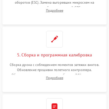
оборотов (ESC). Замена выгоревших микросхем на
материнской плате, модулей GPS
Подробнее
5. Сборка и программная калибровка
Сборка дрона с соблюдением моментов затяжки винтов.
Обновление прошивки полетного контроллера.
Обязательная программная калибровка IMU-сенсоров,
Подробнее
компаса, датчиков позиционирования и горизонта подвеса
камеры.