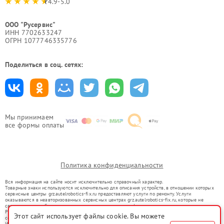
4.9-5.0
ООО "Русервис"
ИНН 7702633247
ОГРН 1077746335776
Поделиться в соц. сетях:
Мы принимаем
все формы оплаты
Политика конфиденциальности
Вся информация на сайте носит исключительно справочный характер.
Товарные знаки используются исключительно для описания устройств, в отношении которых
сервисные центры grz.autelrobotics-fix.ru предоставляют услуги по ремонту. Услуги
оказываются в неавторизованных сервисных центрах grz.autelrobotics-fix.ru, которые не
связаны с правообладателями товарных знаков или их официальными представителями.
Ремонт осуществляется для устройств, уже введенных в гражданский оборот в соответствии
Этот сайт использует файлы cookie. Вы можете
со статьей 1487 ГК РФ.
Использование товарных знаков не преследует цели индивидуализации услуг или введения