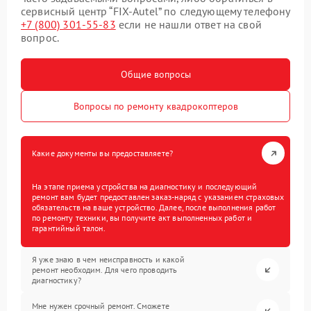
сервисный центр “FIX-Autel” по следующему телефону
+7 (800) 301-55-83
если не нашли ответ на свой
вопрос.
Общие вопросы
Вопросы по ремонту квадрокоптеров
Какие документы вы предоставляете?
На этапе приема устройства на диагностику и последующий
ремонт вам будет предоставлен заказ-наряд с указанием страховых
обязательств на ваше устройство. Далее, после выполнения работ
по ремонту техники, вы получите акт выполненных работ и
гарантийный талон.
Я уже знаю в чем неисправность и какой
ремонт необходим. Для чего проводить
диагностику?
Мне нужен срочный ремонт. Сможете