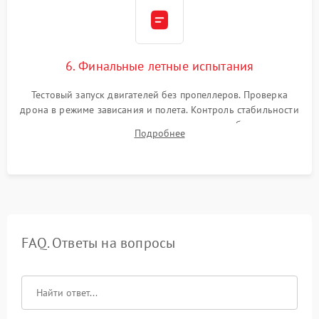
6. Финальные летные испытания
Тестовый запуск двигателей без пропеллеров. Проверка
дрона в режиме зависания и полета. Контроль стабильности
удержания точки, качества передачи видео, работы системы
Подробнее
возврата домой (RTH) и дальности радиосвязи.
FAQ. Ответы на вопросы