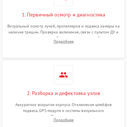
1. Первичный осмотр и диагностика
Визуальный осмотр лучей, пропеллеров и подвеса камеры на
наличие трещин. Проверка включения, связи с пультом ДУ и
передачи видеосигнала. Считывание логов ошибок через
Подробнее
полетное ПО для определения характера неисправности.
2. Разборка и дефектовка узлов
Аккуратное вскрытие корпуса. Отключение шлейфов
подвеса, GPS-модуля и системы визуального
позиционирования. Проверка полетного контроллера,
Подробнее
регуляторов оборотов (ESC) и бесколлекторных моторов на