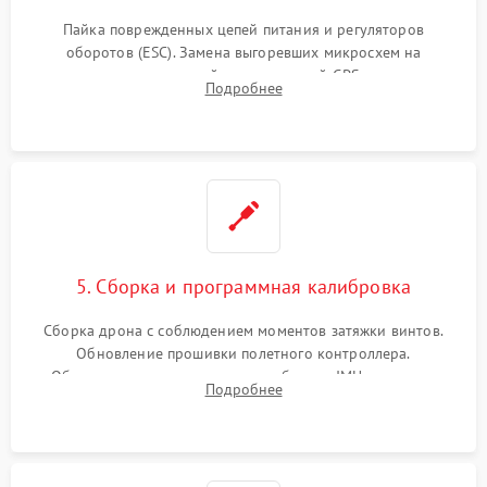
Пайка поврежденных цепей питания и регуляторов
оборотов (ESC). Замена выгоревших микросхем на
материнской плате, модулей GPS
Подробнее
5. Сборка и программная калибровка
Сборка дрона с соблюдением моментов затяжки винтов.
Обновление прошивки полетного контроллера.
Обязательная программная калибровка IMU-сенсоров,
Подробнее
компаса, датчиков позиционирования и горизонта подвеса
камеры.