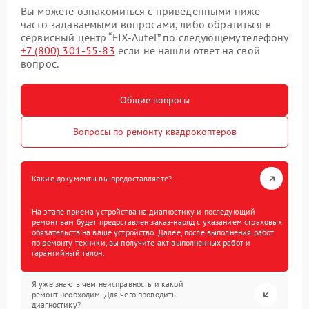
Вы можете ознакомиться с приведенными ниже
часто задаваемыми вопросами, либо обратиться в
сервисный центр “FIX-Autel” по следующему телефону
+7 (800) 301-55-83
если не нашли ответ на свой
вопрос.
Общие вопросы
Вопросы по ремонту квадрокоптеров
Какие документы вы предоставляете?
На этапе приема устройства на диагностику и последующий
ремонт вам будет предоставлен заказ-наряд с указанием страховых
обязательств на ваше устройство. Далее, после выполнения работ
по ремонту техники, вы получите акт выполненных работ и
гарантийный талон.
Я уже знаю в чем неисправность и какой
ремонт необходим. Для чего проводить
диагностику?