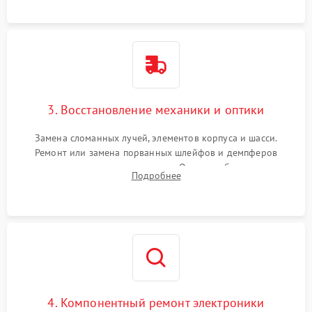
короткое замыкание.
3. Восстановление механики и оптики
Замена сломанных лучей, элементов корпуса и шасси.
Ремонт или замена порванных шлейфов и демпферов
трехосевого подвеса камеры. Очистка объектива,
Подробнее
восстановление механизма фокусировки. Установка новых
пропеллеров.
4. Компонентный ремонт электроники