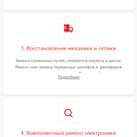
короткое замыкание.
3. Восстановление механики и оптики
Замена сломанных лучей, элементов корпуса и шасси.
Ремонт или замена порванных шлейфов и демпферов
трехосевого подвеса камеры. Очистка объектива,
Подробнее
восстановление механизма фокусировки. Установка новых
пропеллеров.
4. Компонентный ремонт электроники