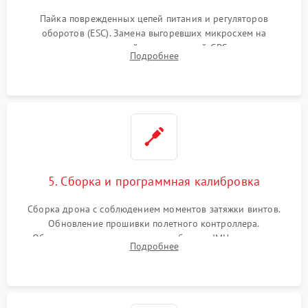
Пайка поврежденных цепей питания и регуляторов
оборотов (ESC). Замена выгоревших микросхем на
материнской плате, модулей GPS
Подробнее
5. Сборка и программная калибровка
Сборка дрона с соблюдением моментов затяжки винтов.
Обновление прошивки полетного контроллера.
Обязательная программная калибровка IMU-сенсоров,
Подробнее
компаса, датчиков позиционирования и горизонта подвеса
камеры.