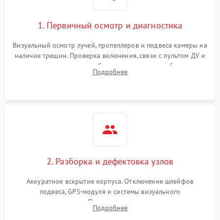
1. Первичный осмотр и диагностика
Визуальный осмотр лучей, пропеллеров и подвеса камеры на
наличие трещин. Проверка включения, связи с пультом ДУ и
передачи видеосигнала. Считывание логов ошибок через
Подробнее
полетное ПО для определения характера неисправности.
2. Разборка и дефектовка узлов
Аккуратное вскрытие корпуса. Отключение шлейфов
подвеса, GPS-модуля и системы визуального
позиционирования. Проверка полетного контроллера,
Подробнее
регуляторов оборотов (ESC) и бесколлекторных моторов на