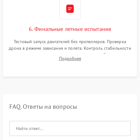
6. Финальные летные испытания
Тестовый запуск двигателей без пропеллеров. Проверка
дрона в режиме зависания и полета. Контроль стабильности
удержания точки, качества передачи видео, работы системы
Подробнее
возврата домой (RTH) и дальности радиосвязи.
FAQ. Ответы на вопросы