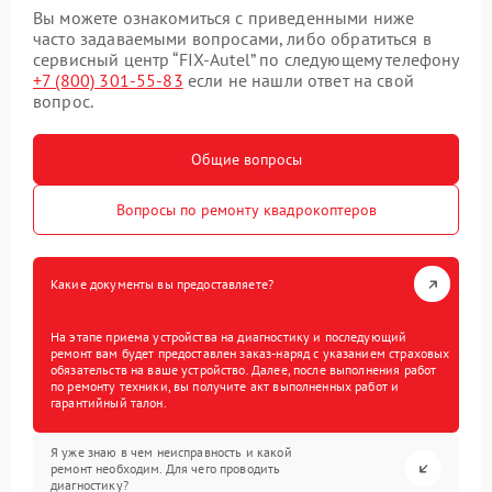
Вы можете ознакомиться с приведенными ниже
часто задаваемыми вопросами, либо обратиться в
сервисный центр “FIX-Autel” по следующему телефону
+7 (800) 301-55-83
если не нашли ответ на свой
вопрос.
Общие вопросы
Вопросы по ремонту квадрокоптеров
Какие документы вы предоставляете?
На этапе приема устройства на диагностику и последующий
ремонт вам будет предоставлен заказ-наряд с указанием страховых
обязательств на ваше устройство. Далее, после выполнения работ
по ремонту техники, вы получите акт выполненных работ и
гарантийный талон.
Я уже знаю в чем неисправность и какой
ремонт необходим. Для чего проводить
диагностику?