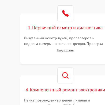
1. Первичный осмотр и диагностика
Визуальный осмотр лучей, пропеллеров и
подвеса камеры на наличие трещин. Проверка
включения, связи с пультом ДУ и передачи
Подробнее
видеосигнала. Считывание логов ошибок через
полетное ПО для определения характера
неисправности.
4. Компонентный ремонт электроники
Пайка поврежденных цепей питания и