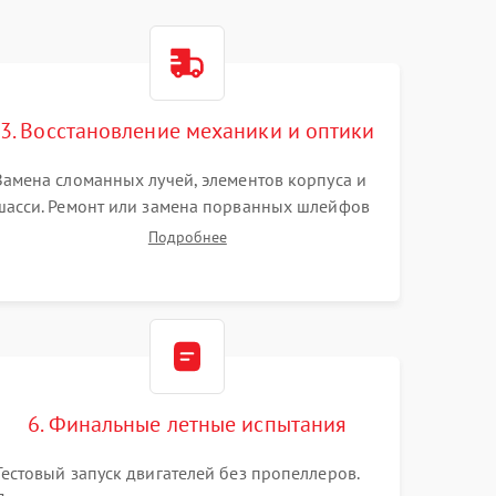
3. Восстановление механики и оптики
Замена сломанных лучей, элементов корпуса и
шасси. Ремонт или замена порванных шлейфов
и демпферов трехосевого подвеса камеры.
Подробнее
Очистка объектива, восстановление механизма
фокусировки. Установка новых пропеллеров.
6. Финальные летные испытания
Тестовый запуск двигателей без пропеллеров.