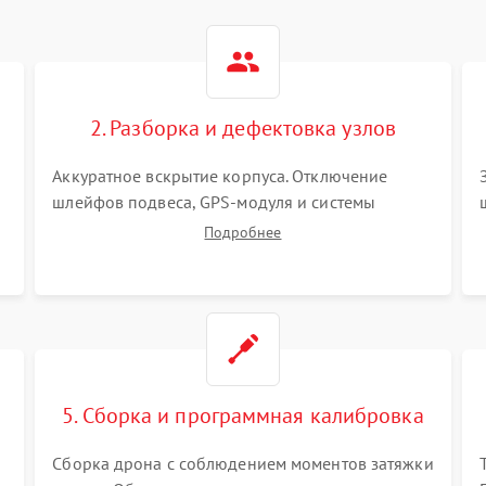
2. Разборка и дефектовка узлов
Аккуратное вскрытие корпуса. Отключение
шлейфов подвеса, GPS-модуля и системы
визуального позиционирования. Проверка
Подробнее
полетного контроллера, регуляторов оборотов
(ESC) и бесколлекторных моторов на короткое
замыкание.
5. Сборка и программная калибровка
Сборка дрона с соблюдением моментов затяжки