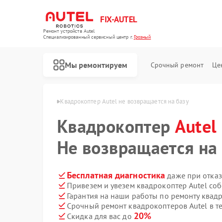
FIX-AUTEL
Ремонт устройств Autel
Специализированный cервисный центр г.
Грозный
Мы ремонтируем
Срочный ремонт
Це
ров Autel в Грозном
Квадрокоптер Autel не возвращается на базу
Квадрокоптер
Autel
Не возвращается на
Бесплатная диагностика
даже при отказ
Привезем и увезем квадрокоптер Autel со
Гарантия на наши работы по ремонту квад
Срочный ремонт квадрокоптеров Autel в т
20%
Скидка для вас до