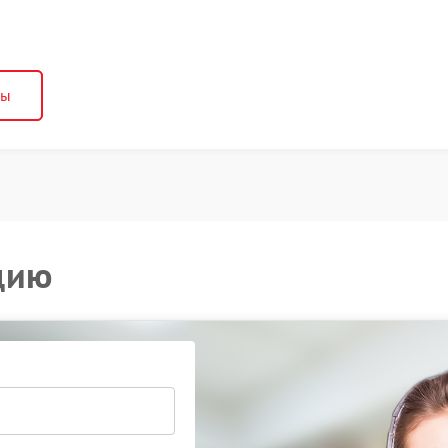
ны
цию