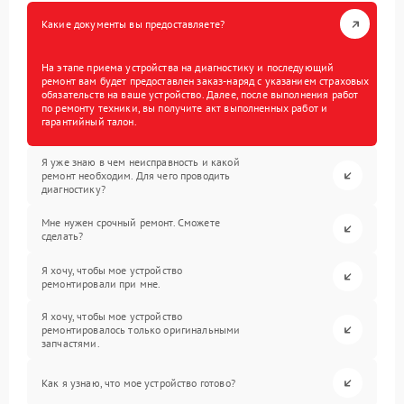
Какие документы вы предоставляете?
На этапе приема устройства на диагностику и последующий
ремонт вам будет предоставлен заказ-наряд с указанием страховых
обязательств на ваше устройство. Далее, после выполнения работ
по ремонту техники, вы получите акт выполненных работ и
гарантийный талон.
Я уже знаю в чем неисправность и какой
ремонт необходим. Для чего проводить
диагностику?
Мне нужен срочный ремонт. Сможете
сделать?
Я хочу, чтобы мое устройство
ремонтировали при мне.
Я хочу, чтобы мое устройство
ремонтировалось только оригинальными
запчастями.
Как я узнаю, что мое устройство готово?