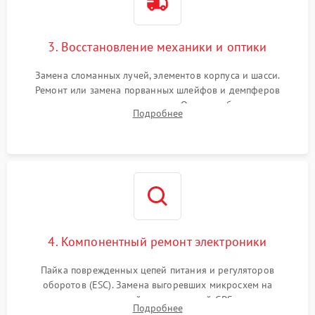
3. Восстановление механики и оптики
Замена сломанных лучей, элементов корпуса и шасси.
Ремонт или замена порванных шлейфов и демпферов
трехосевого подвеса камеры. Очистка объектива,
Подробнее
восстановление механизма фокусировки. Установка новых
пропеллеров.
4. Компонентный ремонт электроники
Пайка поврежденных цепей питания и регуляторов
оборотов (ESC). Замена выгоревших микросхем на
материнской плате, модулей GPS
Подробнее