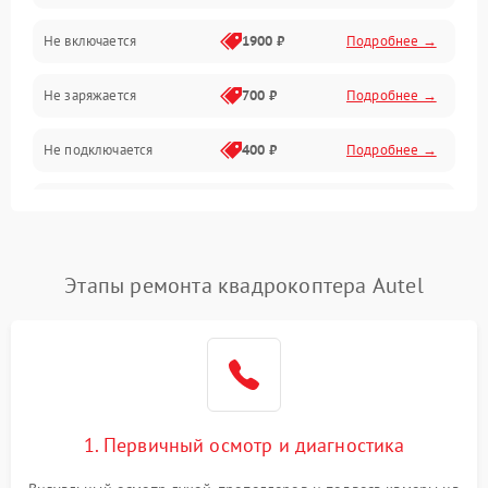
Механические повреждения
Не включается
1900 ₽
Подробнее →
Программные сбои
Не заряжается
700 ₽
Подробнее →
Связь и телеметрия
Не подключается
400 ₽
Подробнее →
Температурные и внешние факторы
Нет изображения
2300 ₽
Подробнее →
Пропеллеры
Этапы ремонта квадрокоптера Autel
Камеры
1. Первичный осмотр и диагностика