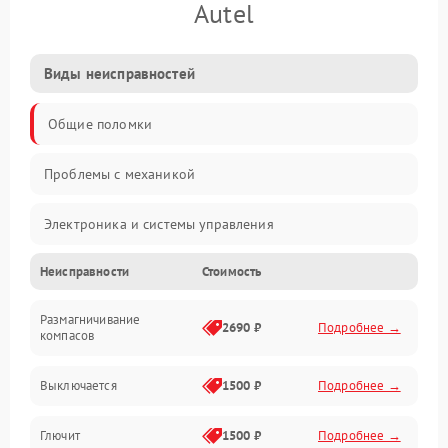
Autel
Виды неисправностей
Общие поломки
Проблемы с механикой
Электроника и системы управления
Неисправности
Стоимость
Проблемы с сигналом
Размагничивание
Двигатели и силовая установка
2690 ₽
Подробнее →
компасов
ESC и питание
Выключается
1500 ₽
Подробнее →
Камера и подвес
Глючит
1500 ₽
Подробнее →