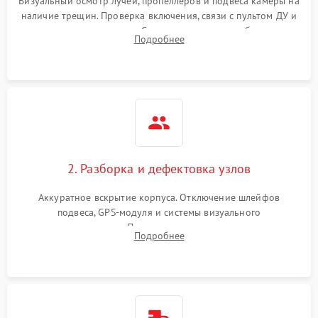
Визуальный осмотр лучей, пропеллеров и подвеса камеры на
наличие трещин. Проверка включения, связи с пультом ДУ и
передачи видеосигнала. Считывание логов ошибок через
Подробнее
полетное ПО для определения характера неисправности.
2. Разборка и дефектовка узлов
Аккуратное вскрытие корпуса. Отключение шлейфов
подвеса, GPS-модуля и системы визуального
позиционирования. Проверка полетного контроллера,
Подробнее
регуляторов оборотов (ESC) и бесколлекторных моторов на
короткое замыкание.