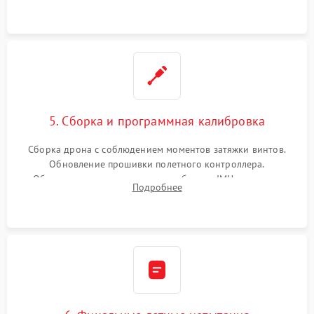
5. Сборка и программная калибровка
Сборка дрона с соблюдением моментов затяжки винтов.
Обновление прошивки полетного контроллера.
Обязательная программная калибровка IMU-сенсоров,
Подробнее
компаса, датчиков позиционирования и горизонта подвеса
камеры.