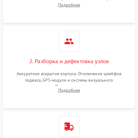
передачи видеосигнала. Считывание логов ошибок через
Подробнее
полетное ПО для определения характера неисправности.
2. Разборка и дефектовка узлов
Аккуратное вскрытие корпуса. Отключение шлейфов
подвеса, GPS-модуля и системы визуального
позиционирования. Проверка полетного контроллера,
Подробнее
регуляторов оборотов (ESC) и бесколлекторных моторов на
короткое замыкание.