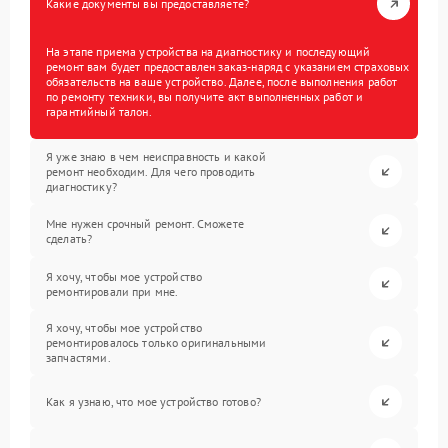
Какие документы вы предоставляете?
На этапе приема устройства на диагностику и последующий
ремонт вам будет предоставлен заказ-наряд с указанием страховых
обязательств на ваше устройство. Далее, после выполнения работ
по ремонту техники, вы получите акт выполненных работ и
гарантийный талон.
Я уже знаю в чем неисправность и какой
ремонт необходим. Для чего проводить
диагностику?
Мне нужен срочный ремонт. Сможете
сделать?
Я хочу, чтобы мое устройство
ремонтировали при мне.
Я хочу, чтобы мое устройство
ремонтировалось только оригинальными
запчастями.
Как я узнаю, что мое устройство готово?