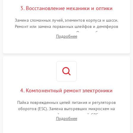
3. Восстановление механики и оптики
Замена сломанных лучей, элементов корпуса и шасси.
Ремонт или замена порванных шлейфов и демпферов
трехосевого подвеса камеры. Очистка объектива,
Подробнее
восстановление механизма фокусировки. Установка новых
пропеллеров.
4. Компонентный ремонт электроники
Пайка поврежденных цепей питания и регуляторов
оборотов (ESC). Замена выгоревших микросхем на
материнской плате, модулей GPS
Подробнее