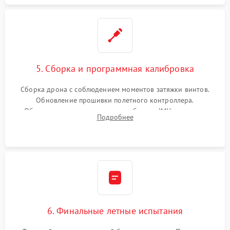
5. Сборка и программная калибровка
Сборка дрона с соблюдением моментов затяжки винтов.
Обновление прошивки полетного контроллера.
Обязательная программная калибровка IMU-сенсоров,
Подробнее
компаса, датчиков позиционирования и горизонта подвеса
камеры.
6. Финальные летные испытания