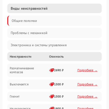
Виды неисправностей
Общие поломки
Проблемы с механикой
Электроника и системы управления
Неисправности
Стоимость
Проблемы с сигналом
Размагничивание
Двигатели и силовая установка
2690 ₽
Подробнее →
компасов
ESC и питание
Выключается
1500 ₽
Подробнее →
Камера и подвес
Глючит
1500 ₽
Подробнее →
Механические повреждения
Не включается
1900 ₽
Подробнее →